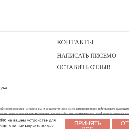
КОНТАКТЫ
НАПИСАТЬ ПИСЬМО
ОСТАВИТЬ ОТЗЫВ
?
ерка
ой собственностью "3 Карата ТМ" и охраняются Законом об авторском праве действующего законодател
 печать, иное использование материалов данного сайта для некоммерческих целей должно сопровожда
okie на вашем устройстве для
ПРИНЯТЬ
ОТ
бы вам было удобнее пользоваться сайтом. Оставаясь на сайте, вы соглашаетесь на обработку персон
мощи в наших маркетинговых