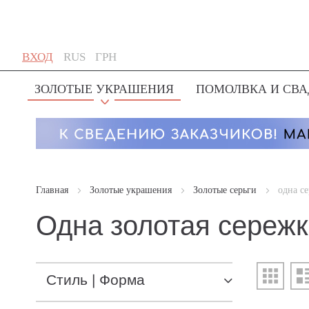
Skip
Язык
Валюта
ВХОД
RUS
ГРН
to
Content
ЗОЛОТЫЕ УКРАШЕНИЯ
ПОМОЛВКА И СВА
Главная
Золотые украшения
Золотые серьги
одна с
Одна золотая сережк
Вид
Стиль | Форма