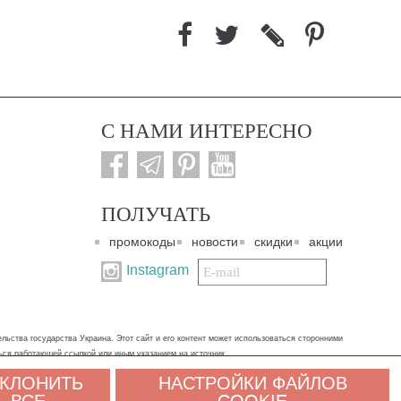
С НАМИ ИНТЕРЕСНО
ПОЛУЧАТЬ
промокоды
новости
скидки
акции
Подписаться
Instagram
на
нашу
рассылку:
ьства государства Украина. Этот сайт и его контент может использоваться сторонними
ться работающей ссылкой или иным указанием на источник.
КЛОНИТЬ
НАСТРОЙКИ ФАЙЛОВ
альных данных. Если вы не согласны, пожалуйста, покиньте сайт и свяжитесь с нами