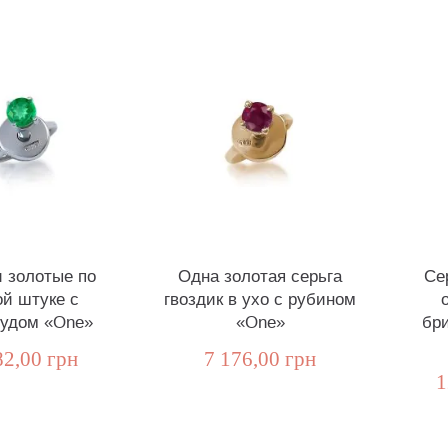
и золотые по
Одна золотая серьга
Се
ой штуке с
гвоздик в ухо с рубином
удом «One»
«One»
бр
82,00 грн
7 176,00 грн
1