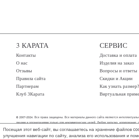
3 КАРАТА
СЕРВИС
Контакты
Доставка и оплата
О нас
Изделия на заказ
Отзывы
Вопросы и ответы
Правила сайта
Скидки и Акции
Партнерам
Как узнать размер
Клуб 3Карата
Виртуальная прим
© 2007-2024. Все права защищены. Все материалы данного сайта являются интеллектуальн
лицами и организациями только для некоммерческих целей. Любая загрузка, копирование,
Посещая этот веб-сайт, вы соглашаетесь на хранение файлов co
Мы обрабатываем персональные данные (cookies, IP-адрес, местоположение), что
улучшения навигации по сайту, анализа его использования и по