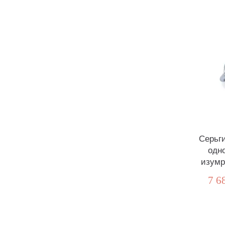
Серьг
одн
изумр
7 6