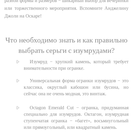
разной формы и размеров − шикарный выбор для вечеринки
или торжественного мероприятия. Вспомните Анджелину
Джоли на Оскаре!
Что необходимо знать и как правильно
выбрать серьги с изумрудами?
Изумруд − хрупкий камень, который требует
внимательности при огранке.
Универсальная форма огранки изумрудов − это
классика, округлый кабошон или бусина, но
сейчас она не очень модная, это винтаж.
Octagon Emerald Cut − огранка, придуманная
специально для изумрудов. Октагон, изумрудная
ступенчатая огранка − «багет», восьмиугольный
или прямоугольный, или квадратный камень.