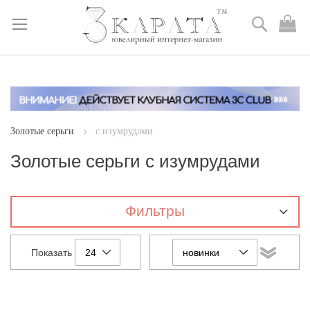
Поиск
М
к
Skip
to
Content
Золотые серьги
с изумрудами
Золотые серьги с изумрудами
Фильтры
Показать