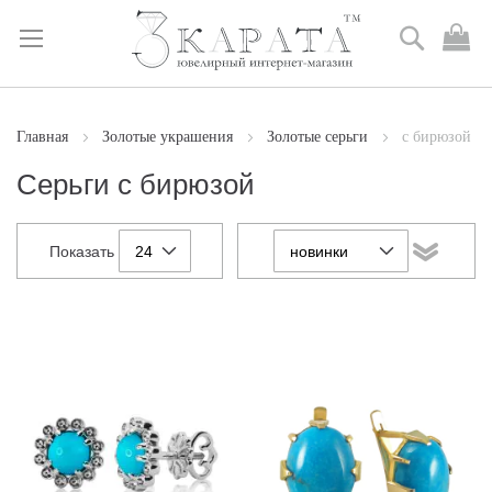
Поиск
М
к
Skip
to
Content
Главная
Золотые украшения
Золотые серьги
c бирюзой
Серьги с бирюзой
Показать