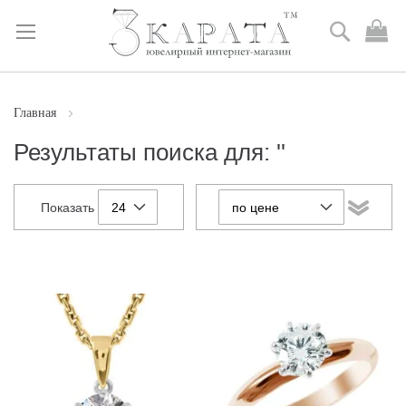
Поиск
М
к
Skip
to
Content
Главная
Результаты поиска для: ''
Показать