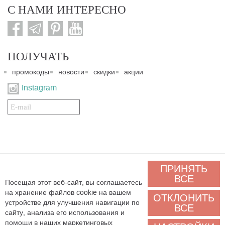
С НАМИ ИНТЕРЕСНО
ПОЛУЧАТЬ
промокоды
новости
скидки
акции
Instagram
Подписаться
на
нашу
рассылку:
© 2007-2024. Все права защищены. Все материалы данного сайта являются интеллектуальной
ПРИНЯТЬ
собственностью "3 Карата ТМ" и охраняются Законом об авторском праве действующего
законодательства государства Украина. Этот сайт и его контент может использоваться
ВСЕ
Посещая этот веб-сайт, вы соглашаетесь
сторонними лицами и организациями только для некоммерческих целей. Любая загрузка,
на хранение файлов cookie на вашем
копирование, печать, иное использование материалов данного сайта для некоммерческих целей
ОТКЛОНИТЬ
должно сопровождаться работающей ссылкой или иным указанием на источник.
устройстве для улучшения навигации по
ВСЕ
сайту, анализа его использования и
Мы обрабатываем персональные данные (cookies, IP-адрес, местоположение), чтобы
помощи в наших маркетинговых