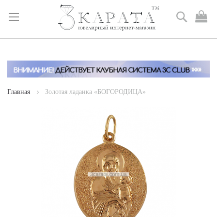
Поиск
М
к
Skip
to
Content
Главная
Золотая ладанка «БОГОРОДИЦА»