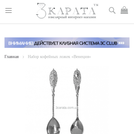
Поиск
М
к
Skip
to
Content
Главная
Набор кофейных ложек «Венеция»