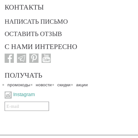
КОНТАКТЫ
НАПИСАТЬ ПИСЬМО
ОСТАВИТЬ ОТЗЫВ
С НАМИ ИНТЕРЕСНО
ПОЛУЧАТЬ
промокоды
новости
скидки
акции
Instagram
Подписаться
на
нашу
рассылку:
© 2007-2024. Все права защищены. Все материалы данного сайта являются интеллектуальной