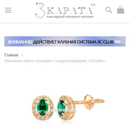
Поиск
М
к
Skip
to
Content
Главная
Овальные серьги гвоздики с гидроизумрудами «Twinkle»