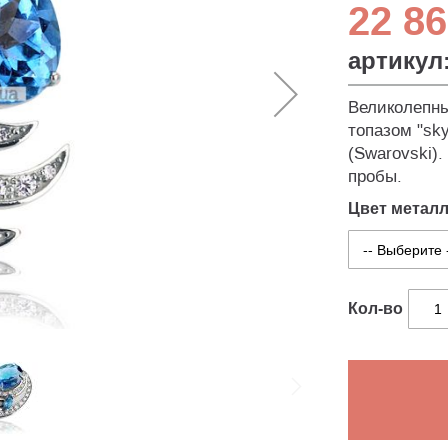
22 86
артикул
Великолепны
топазом "sk
(Swarovski).
пробы.
Цвет метал
Кол-во