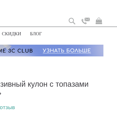
Моя
корз
СКИДКИ
БЛОГ
зивный кулон с топазами
»
 отзыв