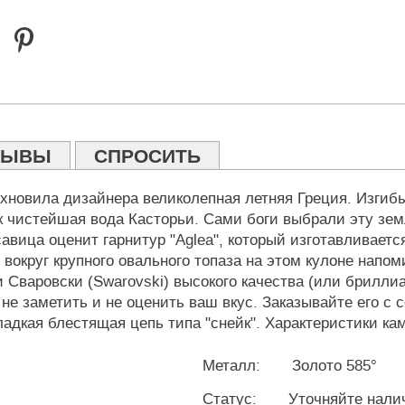
ЗЫВЫ
СПРОСИТЬ
хновила дизайнера великолепная летняя Греция. Изгиб
ак чистейшая вода Касторьи. Сами боги выбрали эту зе
вица оценит гарнитур "Aglea", который изготавливаетс
округ крупного овального топаза на этом кулоне напо
Сваровски (Swarovski) высокого качества (или бриллиа
не заметить и не оценить ваш вкус. Заказывайте его с
адкая блестящая цепь типа "снейк". Характеристики камн
Металл:
Золото 585°
Статус:
Уточняйте нали