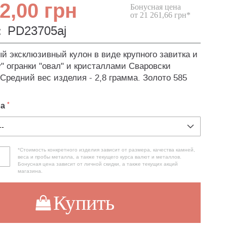
2,00 грн
Бонусная цена
от 21 261,66 грн*
:
PD23705aj
й эксклюзивный кулон в виде крупного завитка и
y" огранки "овал" и кристаллами Сваровски
 Средний вес изделия - 2,8 грамма. Золото 585
ла
*Стоимость конкретного изделия зависит от размера, качества камней,
веса и пробы металла, а также текущего курса валют и металлов.
Бонусная цена зависит от личной скидки, а также текущих акций
магазина.
Купить