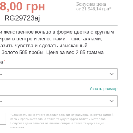
8,00 грн
Бонусная цена
от 21 946,14 грн*
:
RG29723aj
и женственное кольцо в форме цветка с круглым
ром в центре и лепестками - кристаллами,
азить чувства и сделать изысканный
 Золото 585 пробы. Цена за вес 2.85 грамма.
ла
Узнать размер
*Стоимость конкретного изделия зависит от размера, качества камней,
веса и пробы металла, а также текущего курса валют и металлов.
Бонусная цена зависит от личной скидки, а также текущих акций
магазина.