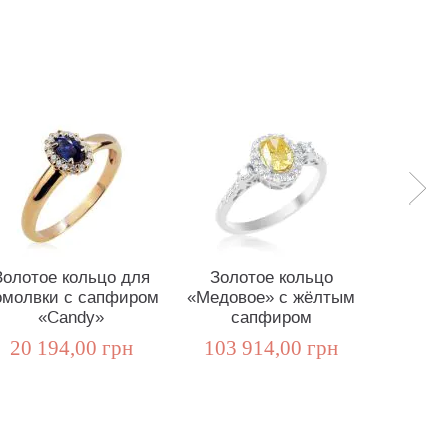
Золотое кольцо для
Золотое кольцо
Коль
омолвки с сапфиром
«Медовое» с жёлтым
топаз
«Candy»
сапфиром
«Be
20 194,00 грн
103 914,00 грн
18 9