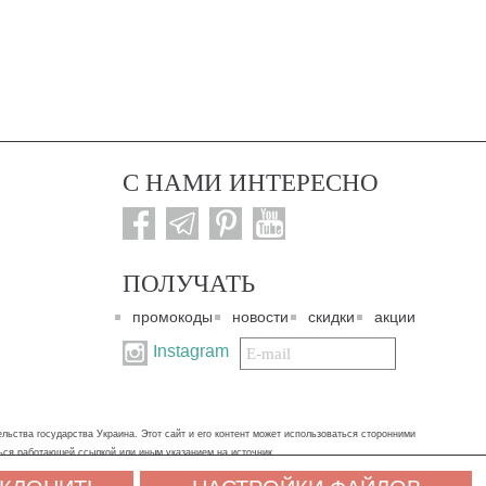
С НАМИ ИНТЕРЕСНО
ПОЛУЧАТЬ
промокоды
новости
скидки
акции
Подписаться
Instagram
на
нашу
рассылку:
ьства государства Украина. Этот сайт и его контент может использоваться сторонними
ться работающей ссылкой или иным указанием на источник.