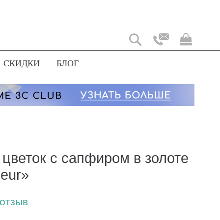
Моя
корз
СКИДКИ
БЛОГ
 цветок с сапфиром в золоте
leur»
 отзыв