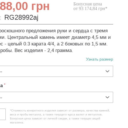
88,00 грн
Бонусная цена
от 93 174,84 грн*
:
RG28992aj
роскошного предложения руки и сердца с тремя
и. Центральный камень имеет диаметр 4,5 мм и
 - целый 0.3 карата 4/4, а 2 боковых по 1,5 мм.
робы. Вес изделия - 2,4 грамма.
Узнать размер
ла
*Стоимость конкретного изделия зависит от размера, качества камней,
веса и пробы металла, а также текущего курса валют и металлов.
Бонусная цена зависит от личной скидки, а также текущих акций
магазина.