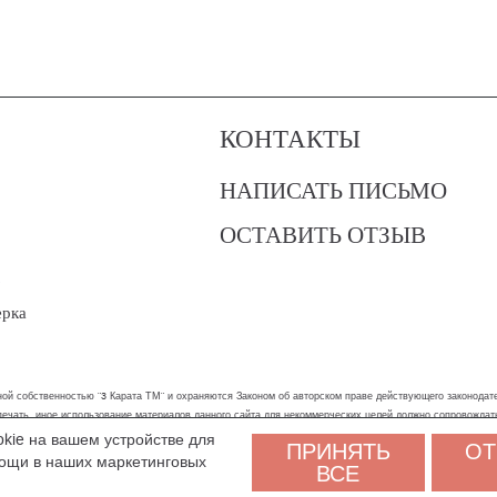
КОНТАКТЫ
НАПИСАТЬ ПИСЬМО
ОСТАВИТЬ ОТЗЫВ
?
ерка
ой собственностью "3 Карата ТМ" и охраняются Законом об авторском праве действующего законодател
 печать, иное использование материалов данного сайта для некоммерческих целей должно сопровожда
okie на вашем устройстве для
ПРИНЯТЬ
ОТ
бы вам было удобнее пользоваться сайтом. Оставаясь на сайте, вы соглашаетесь на обработку персон
мощи в наших маркетинговых
ВСЕ