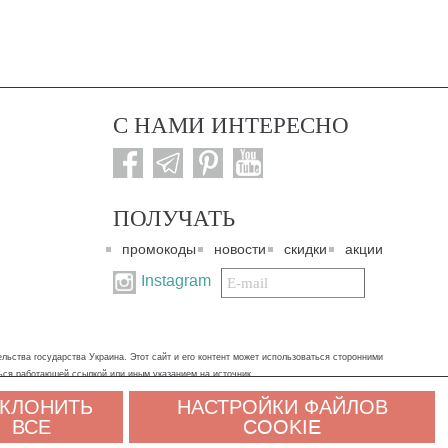
С НАМИ ИНТЕРЕСНО
ПОЛУЧАТЬ
промокоды
новости
скидки
акции
Подписаться
Instagram
на
нашу
рассылку:
ьства государства Украина. Этот сайт и его контент может использоваться сторонними
ться работающей ссылкой или иным указанием на источник.
КЛОНИТЬ
НАСТРОЙКИ ФАЙЛОВ
альных данных. Если вы не согласны, пожалуйста, покиньте сайт и свяжитесь с нами
ВСЕ
COOKIE