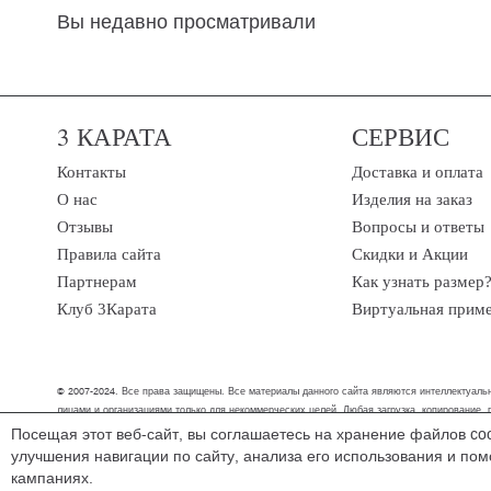
Вы недавно просматривали
3 КАРАТА
СЕРВИС
Контакты
Доставка и оплата
О нас
Изделия на заказ
Отзывы
Вопросы и ответы
Правила сайта
Скидки и Акции
Партнерам
Как узнать размер
Клуб 3Карата
Виртуальная прим
© 2007-2024. Все права защищены. Все материалы данного сайта являются интеллектуальн
лицами и организациями только для некоммерческих целей. Любая загрузка, копирование,
Посещая этот веб-сайт, вы соглашаетесь на хранение файлов co
Мы обрабатываем персональные данные (cookies, IP-адрес, местоположение), что
улучшения навигации по сайту, анализа его использования и по
любым удобным способом, мы поможем найти решение.
кампаниях.