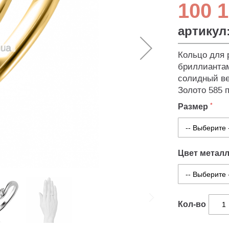
100 1
артикул
Кольцо для 
бриллиантам
солидный вес
Золото 585 п
Размер
Цвет метал
Кол-во