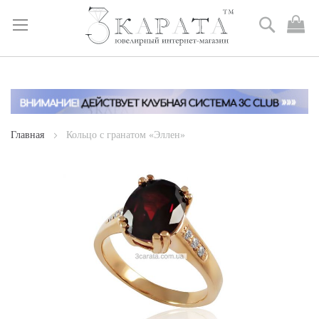
Поиск
М
к
Skip
to
Content
Главная
Кольцо с гранатом «Эллен»