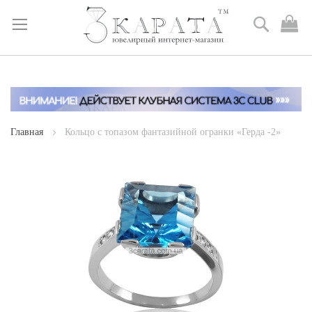
Поиск
М
к
Skip
to
Content
Главная
Кольцо с топазом фантазийной огранки «Герда -2»