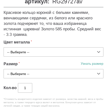
артикул:
RG29727av
Красивое кольцо короной с белыми камнями,
венчающими сердечки, из белого или красного
золота подчеркнет то, что ваша избранница
истинная царевна! Золото 585 пробы. Средний вес
- 3.3 грамма.
Цвет металла
Размер
Узнать размер
Кол-во
*Стоимость конкретного изделия зависит от размера, качества камней, веса и пробы
металла, а также текущего курса валют и металлов. Бонусная цена зависит от
личной скидки, а также текущих акций магазина.