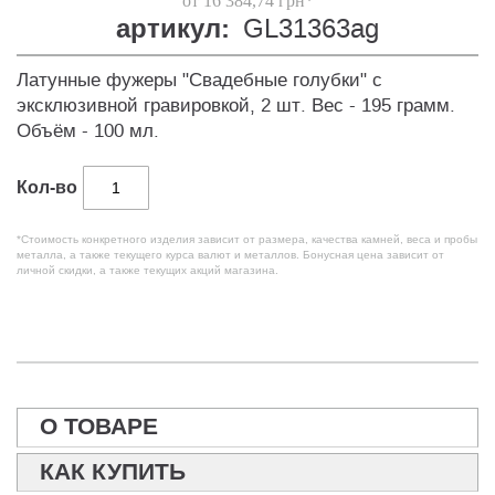
от 16 384,74 грн*
артикул:
GL31363ag
Латунные фужеры "Свадебные голубки" с
эксклюзивной гравировкой, 2 шт. Вес - 195 грамм.
Объём - 100 мл.
Кол-во
*Стоимость конкретного изделия зависит от размера, качества камней, веса и пробы
металла, а также текущего курса валют и металлов. Бонусная цена зависит от
личной скидки, а также текущих акций магазина.
О ТОВАРЕ
КАК КУПИТЬ