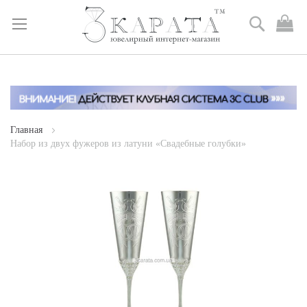
Поиск
М
к
Skip
to
Content
Главная
Набор из двух фужеров из латуни «Свадебные голубки»