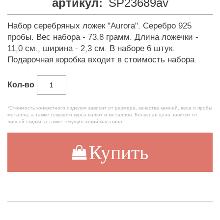
артикул:
SP23689av
Набор серебряных ложек "Aurora". Серебро 925
пробы. Вес набора - 73,8 грамм. Длина ложечки -
11,0 см., ширина - 2,3 см. В наборе 6 штук.
Подарочная коробка входит в стоимость набора.
Кол-во
*Стоимость конкретного изделия зависит от размера, качества камней, веса и пробы
металла, а также текущего курса валют и металлов. Бонусная цена зависит от
личной скидки, а также текущих акций магазина.
Купить