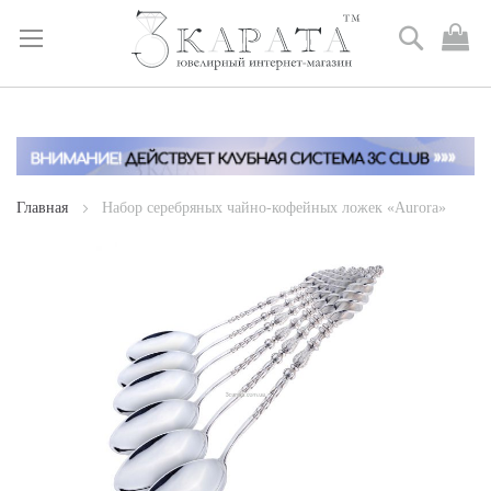
Поиск
М
к
Skip
to
Content
Главная
Набор серебряных чайно-кофейных ложек «Aurora»