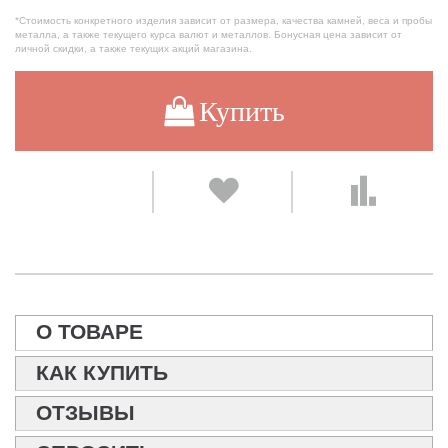
*Стоимость конкретного изделия зависит от размера, качества камней, веса и пробы
металла, а также текущего курса валют и металлов. Бонусная цена зависит от
личной скидки, а также текущих акций магазина.
Купить
О ТОВАРЕ
КАК КУПИТЬ
ОТЗЫВЫ