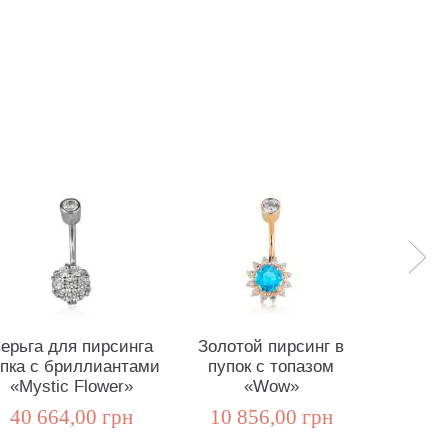
ерьга для пирсинга
Золотой пирсинг в
Сереж
пка с бриллиантами
пупок с топазом
топаз
«Mystic Flower»
«Wow»
10 1
40 664,00 грн
10 856,00 грн