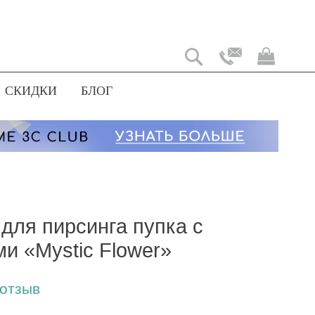
Моя
корз
СКИДКИ
БЛОГ
 для пирсинга пупка с
ми «Mystic Flower»
 отзыв