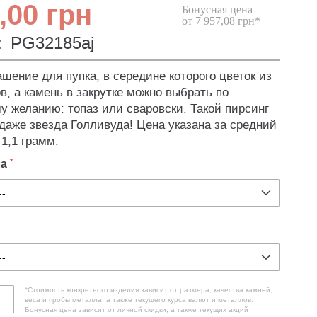
,00 грн
Бонусная цена
от 7 957,08 грн*
:
PG32185aj
ашение для пупка, в середине которого цветок из
в, а камень в закрутке можно выбрать по
у желанию: топаз или сваровски. Такой пирсинг
даже звезда Голливуда! Цена указана за средний
1,1 грамм.
ла
*Стоимость конкретного изделия зависит от размера, качества камней,
веса и пробы металла, а также текущего курса валют и металлов.
Бонусная цена зависит от личной скидки, а также текущих акций