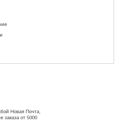
чие
ли
жбой Новая Почта,
е заказа от 5000