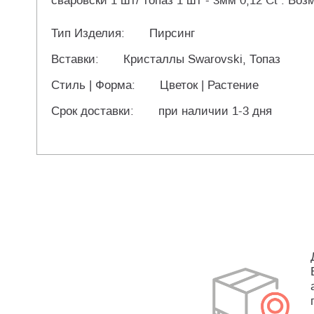
сваровски 1 шт/ топаз 1 шт - 3мм 0,12 Ct . В
Тип Изделия:
Пирсинг
Вставки:
Кристаллы Swarovski, Топаз
Стиль | Форма:
Цветок | Растение
Срок доставки:
при наличии 1-3 дня