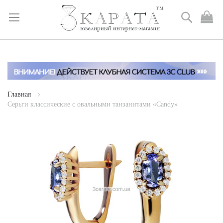
Поиск
М
к
Skip
to
Content
Главная
Серьги классические c овальными танзанитами «Candy»