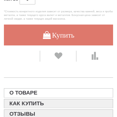
*Стоимость конкретного изделия зависит от размера, качества камней, веса и пробы
металла, а также текущего курса валют и металлов. Бонусная цена зависит от
личной скидки, а также текущих акций магазина.
Купить
О ТОВАРЕ
КАК КУПИТЬ
ОТЗЫВЫ