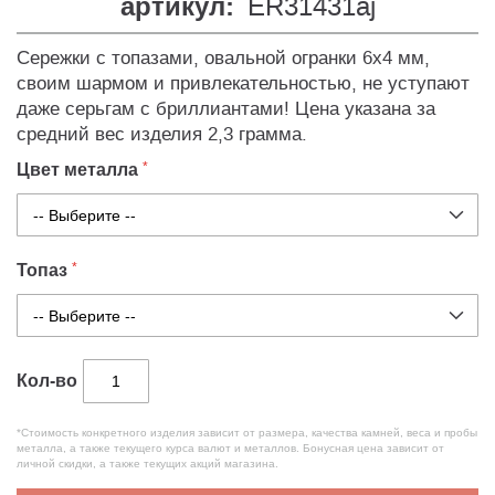
артикул:
ER31431aj
Сережки с топазами, овальной огранки 6х4 мм,
своим шармом и привлекательностью, не уступают
даже серьгам с бриллиантами! Цена указана за
средний вес изделия 2,3 грамма.
Цвет металла
Топаз
Кол-во
*Стоимость конкретного изделия зависит от размера, качества камней, веса и пробы
металла, а также текущего курса валют и металлов. Бонусная цена зависит от
личной скидки, а также текущих акций магазина.