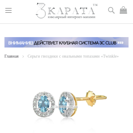
Поиск
М
к
Skip
to
Content
Главная
Серьги гвоздики с овальными топазами «Twinkle»