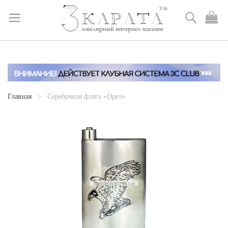
Поиск
М
к
Skip
to
Content
Главная
Серебряная фляга «Орел»