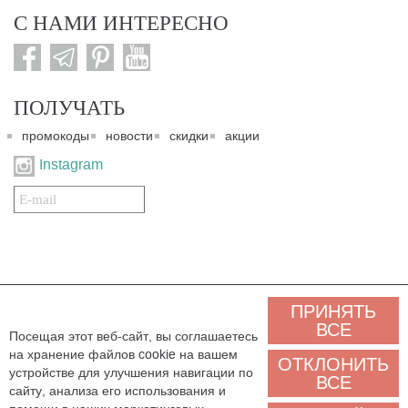
С НАМИ ИНТЕРЕСНО
ПОЛУЧАТЬ
промокоды
новости
скидки
акции
Instagram
Подписаться
на
нашу
рассылку:
© 2007-2024. Все права защищены. Все материалы данного сайта являются интеллектуальной
ПРИНЯТЬ
собственностью "3 Карата ТМ" и охраняются Законом об авторском праве действующего
законодательства государства Украина. Этот сайт и его контент может использоваться
ВСЕ
Посещая этот веб-сайт, вы соглашаетесь
сторонними лицами и организациями только для некоммерческих целей. Любая загрузка,
на хранение файлов cookie на вашем
копирование, печать, иное использование материалов данного сайта для некоммерческих целей
ОТКЛОНИТЬ
должно сопровождаться работающей ссылкой или иным указанием на источник.
устройстве для улучшения навигации по
ВСЕ
сайту, анализа его использования и
Мы обрабатываем персональные данные (cookies, IP-адрес, местоположение), чтобы