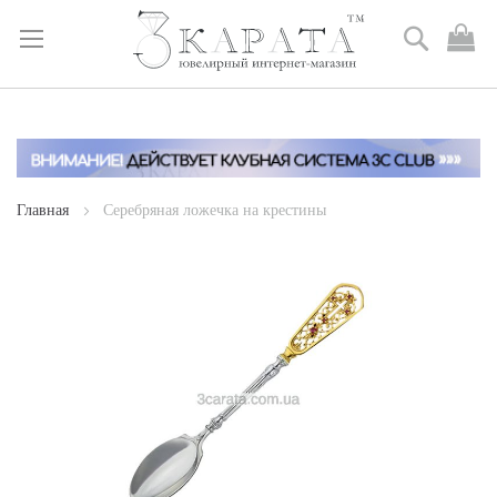
Поиск
М
к
Skip
to
Content
Главная
Серебряная ложечка на крестины