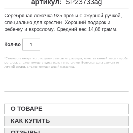
артикул:
SP23733ag
Серебряная ложечка 925 пробы с ажурной ручкой,
специально для крестин. Хороший подарок и
ребенку и взрослому. Средний вес 14,88 грамм.
Кол-во
*Стоимость конкретного изделия зависит от размера, качества камней, веса и пробы
металла, а также текущего курса валют и металлов. Бонусная цена зависит от
личной скидки, а также текущих акций магазина.
О ТОВАРЕ
КАК КУПИТЬ
ОТЗЫВЫ