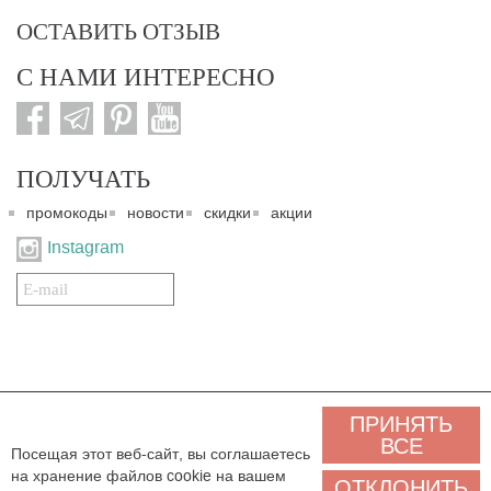
ОСТАВИТЬ ОТЗЫВ
С НАМИ ИНТЕРЕСНО
ПОЛУЧАТЬ
промокоды
новости
скидки
акции
Instagram
Подписаться
на
нашу
рассылку:
© 2007-2024. Все права защищены. Все материалы данного сайта являются интеллектуальной
ПРИНЯТЬ
собственностью "3 Карата ТМ" и охраняются Законом об авторском праве действующего
законодательства государства Украина. Этот сайт и его контент может использоваться
ВСЕ
Посещая этот веб-сайт, вы соглашаетесь
сторонними лицами и организациями только для некоммерческих целей. Любая загрузка,
на хранение файлов cookie на вашем
копирование, печать, иное использование материалов данного сайта для некоммерческих целей
ОТКЛОНИТЬ