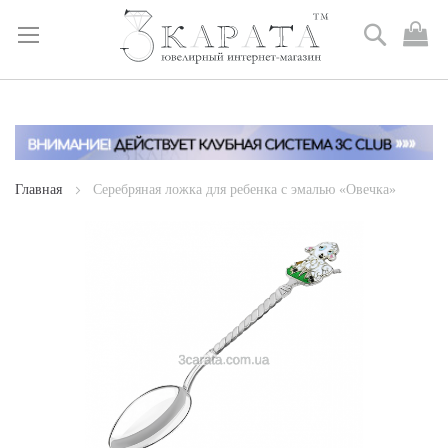
Поиск
М
к
Skip
to
Content
Главная
Серебряная ложка для ребенка с эмалью «Овечка»