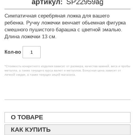
артикул:
SP22959ag
Симпатичная серебряная ложка для вашего
ребенка. Ручку ложечки венчает обьемная фигурка
смешного пушистого барашка с цветной эмалью.
Длина ложечки 13 см.
Кол-во
*Стоимость конкретного изделия зависит от размера, качества камней, веса и пробы
металла, а также текущего курса валют и металлов. Бонусная цена зависит от
личной скидки, а также текущих акций магазина.
О ТОВАРЕ
КАК КУПИТЬ