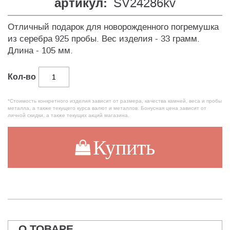
артикул:
SV24286kv
Отличный подарок для новорожденного погремушка
из серебра 925 пробы. Вес изделия - 33 грамм.
Длина - 105 мм.
Кол-во
*Стоимость конкретного изделия зависит от размера, качества камней, веса и пробы
металла, а также текущего курса валют и металлов. Бонусная цена зависит от
личной скидки, а также текущих акций магазина.
Купить
О ТОВАРЕ