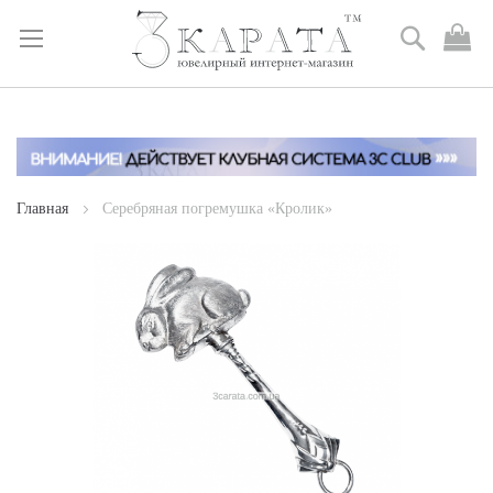
Поиск
М
к
Skip
to
Content
Главная
Серебряная погремушка «Кролик»