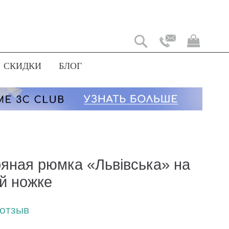
Моя
корз
СКИДКИ
БЛОГ
яная рюмка «Львівська» на
й ножке
 отзыв