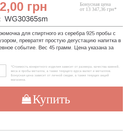
2,00 грн
Бонусная цена
от 13 347,36 грн*
:
WG30365sm
юмочка для спиртного из серебра 925 пробы с
узором, превратят простую дегустацию напитка в
евное событие. Вес 45 грамм. Цена указана за
*Стоимость конкретного изделия зависит от размера, качества камней,
веса и пробы металла, а также текущего курса валют и металлов.
Бонусная цена зависит от личной скидки, а также текущих акций
магазина.
Купить