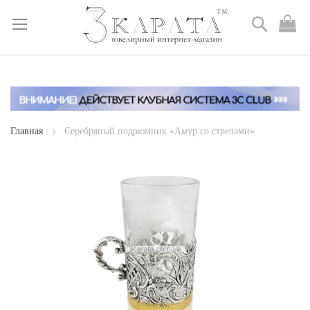
Поиск
М
к
Skip
to
Content
Главная
Серебряный подрюмник «Амур со стрелами»