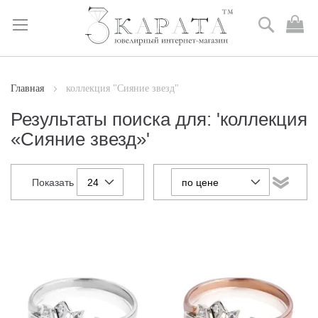
Поиск
М
к
Skip
to
Content
Главная
коллекция "Сияние звезд"
Результаты поиска для: 'коллекция
«Сияние звезд»'
Показать