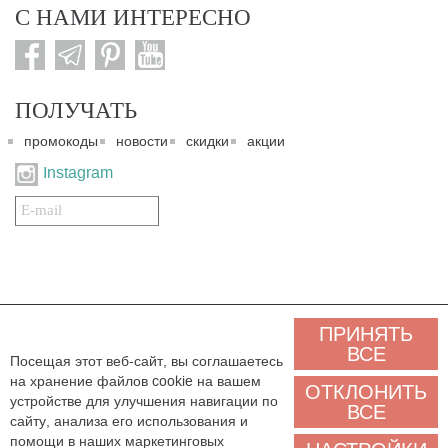
С НАМИ ИНТЕРЕСНО
ПОЛУЧАТЬ
промокоды
новости
скидки
акции
Instagram
Подписаться
на
нашу
рассылку:
© 2007-2024. Все права защищены. Все материалы данного сайта являются интеллектуальной
ПРИНЯТЬ
собственностью "3 Карата ТМ" и охраняются Законом об авторском праве действующего
законодательства государства Украина. Этот сайт и его контент может использоваться
ВСЕ
Посещая этот веб-сайт, вы соглашаетесь
сторонними лицами и организациями только для некоммерческих целей. Любая загрузка,
на хранение файлов cookie на вашем
копирование, печать, иное использование материалов данного сайта для некоммерческих целей
ОТКЛОНИТЬ
должно сопровождаться работающей ссылкой или иным указанием на источник.
устройстве для улучшения навигации по
ВСЕ
сайту, анализа его использования и
Мы обрабатываем персональные данные (cookies, IP-адрес, местоположение), чтобы
помощи в наших маркетинговых