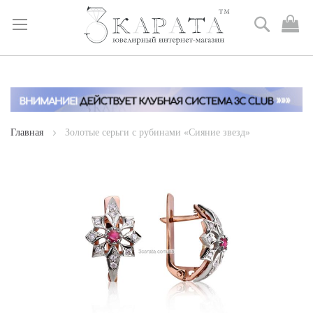
Поиск
М
к
Skip
to
Content
Главная
Золотые серьги с рубинами «Сияние звезд»