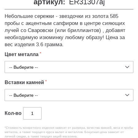
артикул:
ER31307aj
Небольшие сережки - звездочки из золота 585
пробы с акцентным сапфиром в центре сияющих
лучей со Сваровски (или бриллиантов) , добавят
необходимую изюминку любому образу! Цена за
вес изделия 3.6 грамма.
Цвет металла
Вставки камней
Кол-во
*Стоимость конкретного изделия зависит от размера, качества камней, веса и пробы
металла, а также текущего курса валют и металлов. Бонусная цена зависит от
личной скидки, а также текущих акций магазина.