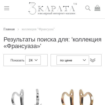
Поиск
М
к
Skip
to
Content
Главная
коллекция "Франсуаза"
Результаты поиска для: 'коллекция
«Франсуаза»'
Показать