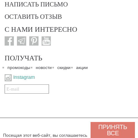
НАПИСАТЬ ПИСЬМО
ОСТАВИТЬ ОТЗЫВ
С НАМИ ИНТЕРЕСНО
ПОЛУЧАТЬ
промокоды
новости
скидки
акции
Instagram
Подписаться
на
нашу
рассылку:
© 2007-2024. Все права защищены. Все материалы данного сайта являются интеллектуальной
ПРИНЯТЬ
собственностью "3 Карата ТМ" и охраняются Законом об авторском праве действующего
законодательства государства Украина. Этот сайт и его контент может использоваться
ВСЕ
Посещая этот веб-сайт, вы соглашаетесь
сторонними лицами и организациями только для некоммерческих целей. Любая загрузка,