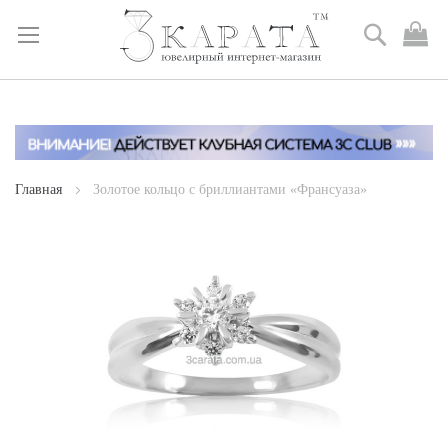
Поиск
М
к
Skip
to
Content
Главная
Золотое кольцо с бриллиантами «Франсуаза»