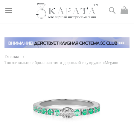
Поиск
М
к
Skip
to
Content
Главная
Тонкое кольцо с бриллиантом и дорожкой изумрудов «Megan»