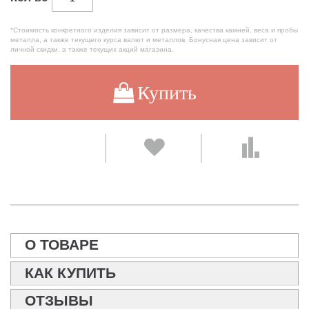
*Стоимость конкретного изделия зависит от размера, качества камней, веса и пробы
металла, а также текущего курса валют и металлов. Бонусная цена зависит от
личной скидки, а также текущих акций магазина.
Купить
О ТОВАРЕ
КАК КУПИТЬ
ОТЗЫВЫ