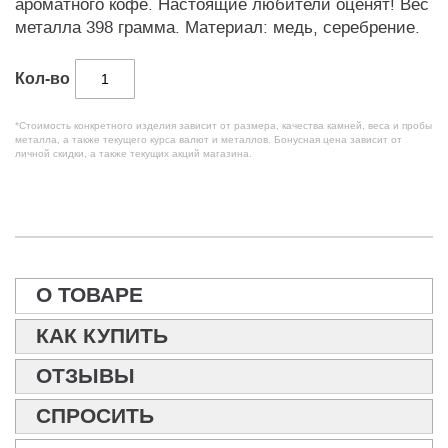
ароматного кофе. Настоящие любители оценят! Вес
металла 398 грамма. Материал: медь, серебрение.
Кол-во
*Стоимость конкретного изделия зависит от размера, качества камней, веса и пробы
металла, а также текущего курса валют и металлов. Бонусная цена зависит от
личной скидки, а также текущих акций магазина.
О ТОВАРЕ
КАК КУПИТЬ
ОТЗЫВЫ
СПРОСИТЬ