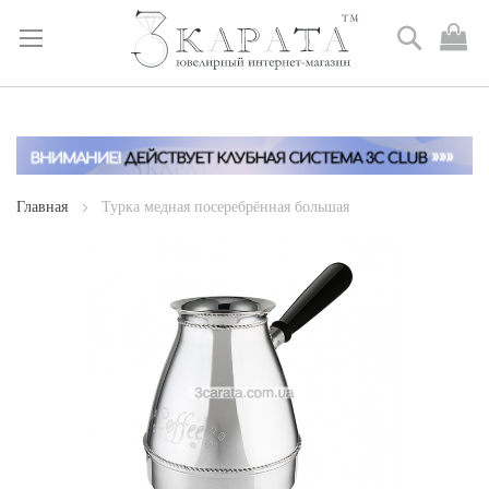
Поиск
М
к
Skip
to
Content
Главная
Турка медная посеребрённая большая