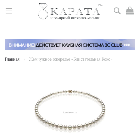
Поиск
М
к
Skip
to
Content
Главная
Жемчужное ожерелье «Блистательная Коко»