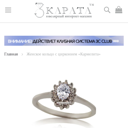
Поиск
М
к
Skip
to
Content
Главная
Женское кольцо с цирконием «Кармелита»