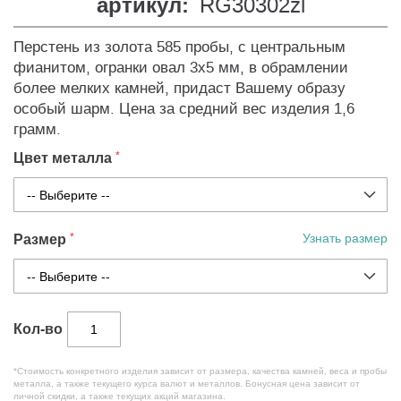
артикул:
RG30302zl
Перстень из золота 585 пробы, с центральным
фианитом, огранки овал 3х5 мм, в обрамлении
более мелких камней, придаст Вашему образу
особый шарм. Цена за средний вес изделия 1,6
грамм.
Цвет металла
Размер
Узнать размер
Кол-во
*Стоимость конкретного изделия зависит от размера, качества камней, веса и пробы
металла, а также текущего курса валют и металлов. Бонусная цена зависит от
личной скидки, а также текущих акций магазина.