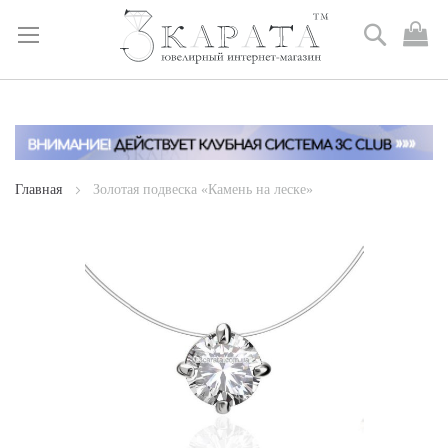
Поиск
М
к
Skip
to
Content
Главная
Золотая подвеска «Камень на леске»