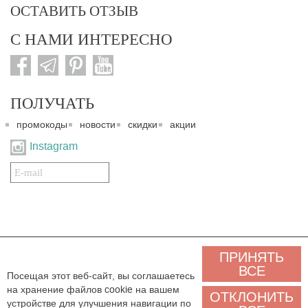
ОСТАВИТЬ ОТЗЫВ
С НАМИ ИНТЕРЕСНО
ПОЛУЧАТЬ
промокоды
новости
скидки
акции
Instagram
Подписаться
на
нашу
рассылку:
© 2007-2024. Все права защищены. Все материалы данного сайта являются интеллектуальной
ПРИНЯТЬ
собственностью "3 Карата ТМ" и охраняются Законом об авторском праве действующего
законодательства государства Украина. Этот сайт и его контент может использоваться
ВСЕ
Посещая этот веб-сайт, вы соглашаетесь
сторонними лицами и организациями только для некоммерческих целей. Любая загрузка,
на хранение файлов cookie на вашем
копирование, печать, иное использование материалов данного сайта для некоммерческих целей
ОТКЛОНИТЬ
должно сопровождаться работающей ссылкой или иным указанием на источник.
устройстве для улучшения навигации по