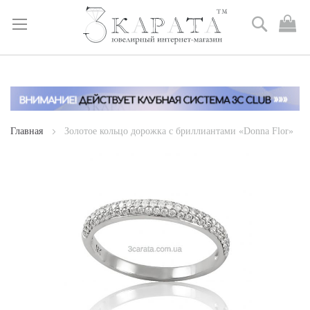
Поиск
М
к
Skip
to
Content
Главная
Золотое кольцо дорожка с бриллиантами «Donna Flor»