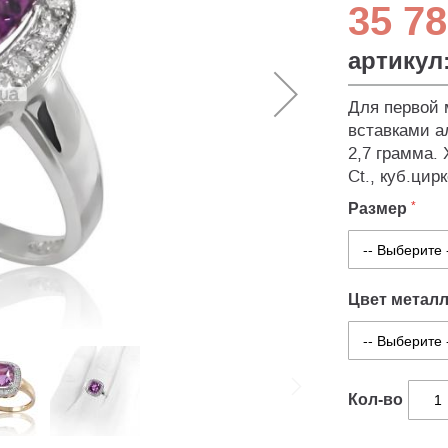
35 78
артикул
Для первой 
вставками а
2,7 грамма. 
Ct., куб.цир
Размер
Цвет метал
Кол-во