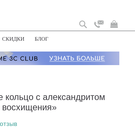
Моя
корз
СКИДКИ
БЛОГ
е кольцо с александритом
 восхищения»
 отзыв