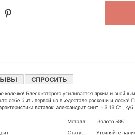
ЗЫВЫ
СПРОСИТЬ
ое колечко! Блеск которого усиливается ярким и знойн
те себе быть первой на пьедестале роскоши и лоска! 
рактеристики вставок: александрит синт. - 3,13 Ct., куб
Металл:
Золото 585°
дрит
Статус:
Уточняйте нали