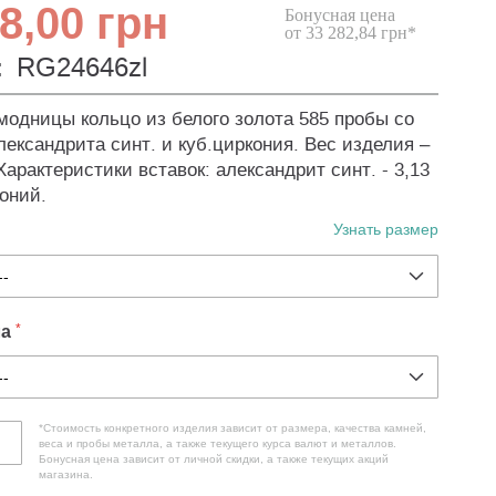
8,00 грн
Бонусная цена
от 33 282,84 грн*
:
RG24646zl
модницы кольцо из белого золота 585 пробы со
лександрита синт. и куб.циркония. Вес изделия –
Характеристики вставок: александрит синт. - 3,13
коний.
Узнать размер
ла
*Стоимость конкретного изделия зависит от размера, качества камней,
веса и пробы металла, а также текущего курса валют и металлов.
Бонусная цена зависит от личной скидки, а также текущих акций
магазина.