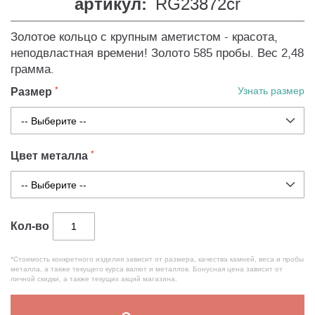
артикул:
RG23872cr
Золотое кольцо с крупным аметистом - красота,
неподвластная времени! Золото 585 пробы. Вес 2,48
грамма.
Размер
Узнать размер
Цвет металла
Кол-во
*Стоимость конкретного изделия зависит от размера, качества камней, веса и пробы
металла, а также текущего курса валют и металлов. Бонусная цена зависит от
личной скидки, а также текущих акций магазина.