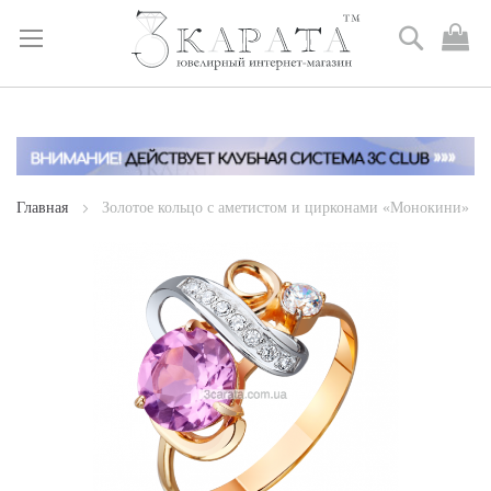
Поиск
М
к
Skip
to
Content
Главная
Золотое кольцо с аметистом и цирконами «Монокини»