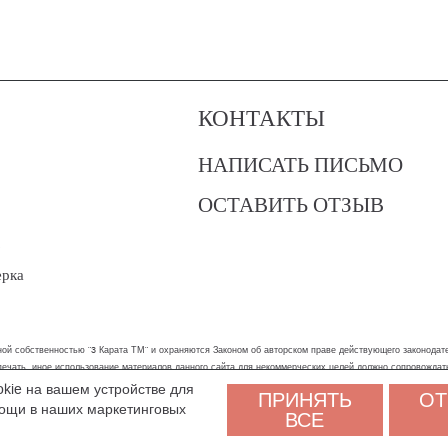
КОНТАКТЫ
НАПИСАТЬ ПИСЬМО
ОСТАВИТЬ ОТЗЫВ
?
ерка
ой собственностью "3 Карата ТМ" и охраняются Законом об авторском праве действующего законодател
 печать, иное использование материалов данного сайта для некоммерческих целей должно сопровожда
okie на вашем устройстве для
ПРИНЯТЬ
ОТ
бы вам было удобнее пользоваться сайтом. Оставаясь на сайте, вы соглашаетесь на обработку персон
мощи в наших маркетинговых
ВСЕ