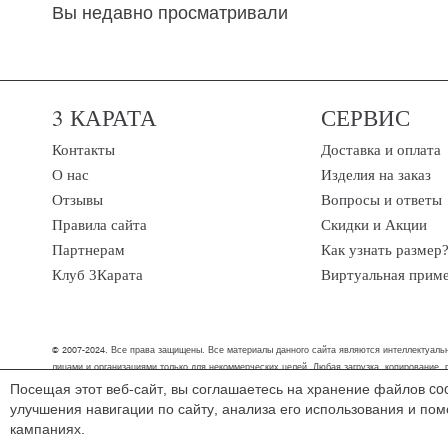
Вы недавно просматривали
3 КАРАТА
СЕРВИС
Контакты
Доставка и оплата
О нас
Изделия на заказ
Отзывы
Вопросы и ответы
Правила сайта
Скидки и Акции
Партнерам
Как узнать размер
Клуб 3Карата
Виртуальная прим
© 2007-2024. Все права защищены. Все материалы данного сайта являются интеллектуальн
лицами и организациями только для некоммерческих целей. Любая загрузка, копирование,
Посещая этот веб-сайт, вы соглашаетесь на хранение файлов co
Мы обрабатываем персональные данные (cookies, IP-адрес, местоположение), что
улучшения навигации по сайту, анализа его использования и по
любым удобным способом, мы поможем найти решение.
кампаниях.