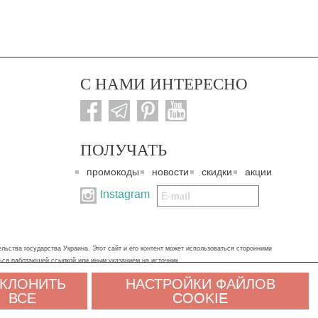
С НАМИ ИНТЕРЕСНО
ПОЛУЧАТЬ
промокоды
новости
скидки
акции
Подписаться
Instagram
на
нашу
рассылку:
ьства государства Украина. Этот сайт и его контент может использоваться сторонними
ться работающей ссылкой или иным указанием на источник.
КЛОНИТЬ
НАСТРОЙКИ ФАЙЛОВ
альных данных. Если вы не согласны, пожалуйста, покиньте сайт и свяжитесь с нами
ВСЕ
COOKIE