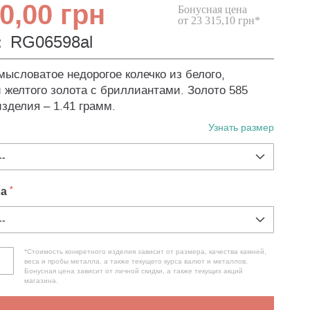
0,00 грн
Бонусная цена
от 23 315,10 грн*
:
RG06598al
мысловатое недорогое колечко из белого,
и желтого золота с бриллиантами. Золото 585
изделия – 1.41 грамм.
Узнать размер
ла
*Стоимость конкретного изделия зависит от размера, качества камней,
веса и пробы металла, а также текущего курса валют и металлов.
Бонусная цена зависит от личной скидки, а также текущих акций
магазина.