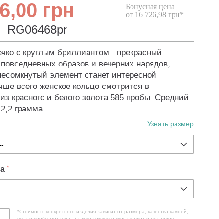
6,00 грн
Бонусная цена
от 16 726,98 грн*
:
RG06468pr
ечко с круглым бриллиантом - прекрасный
 повседневных образов и вечерних нарядов,
есомкнутый элемент станет интересной
чше всего женское кольцо смотрится в
из красного и белого золота 585 пробы. Средний
 2,2 грамма.
Узнать размер
ла
*Стоимость конкретного изделия зависит от размера, качества камней,
веса и пробы металла, а также текущего курса валют и металлов.