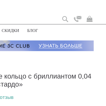
Моя
корз
СКИДКИ
БЛОГ
е кольцо с бриллиантом 0,04
стардо»
 отзыв