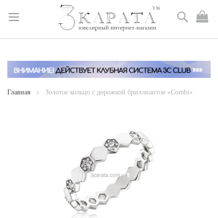
Поиск
М
к
Skip
to
Content
Главная
Золотое кольцо с дорожкой бриллиантов «Combi»