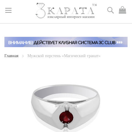
Поиск
М
к
Skip
to
Content
Главная
Мужской перстень «Магический гранат»