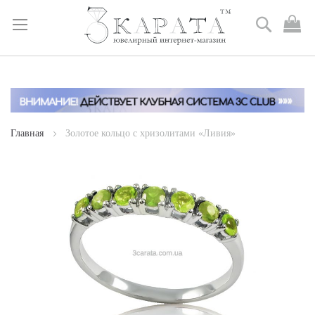
Поиск
М
к
Skip
to
Content
Главная
Золотое кольцо с хризолитами «Ливия»