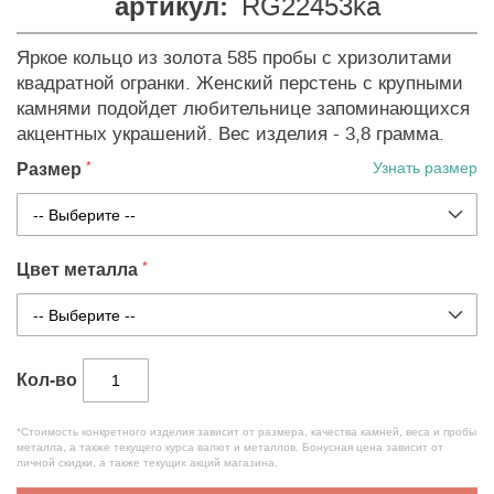
артикул:
RG22453ka
Яркое кольцо из золота 585 пробы с хризолитами
квадратной огранки. Женский перстень с крупными
камнями подойдет любительнице запоминающихся
акцентных украшений. Вес изделия - 3,8 грамма.
Размер
Узнать размер
Цвет металла
Кол-во
*Стоимость конкретного изделия зависит от размера, качества камней, веса и пробы
металла, а также текущего курса валют и металлов. Бонусная цена зависит от
личной скидки, а также текущих акций магазина.