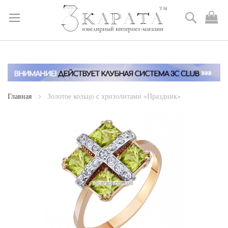
Поиск
М
к
Skip
to
Content
Главная
Золотое кольцо с хризолитами «Праздник»