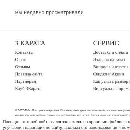
Вы недавно просматривали
3 КАРАТА
СЕРВИС
Контакты
Доставка и оплата
О нас
Изделия на заказ
Отзывы
Вопросы и ответы
Правила сайта
Скидки и Акции
Партнерам
Как узнать размер
Клуб 3Карата
Виртуальная прим
© 2007-2024. Все права защищены. Все материалы данного сайта являются интеллектуальн
лицами и организациями только для некоммерческих целей. Любая загрузка, копирование,
Посещая этот веб-сайт, вы соглашаетесь на хранение файлов co
Мы обрабатываем персональные данные (cookies, IP-адрес, местоположение), что
улучшения навигации по сайту, анализа его использования и по