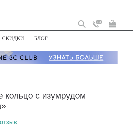
Моя
корз
СКИДКИ
БЛОГ
е кольцо с изумрудом
a»
 отзыв