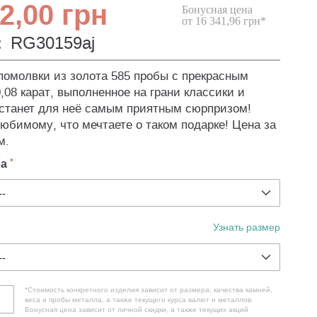
2,00 грн
Бонусная цена
от 16 341,96 грн*
:
RG30159aj
помолвки из золота 585 пробы с прекрасным
,08 карат, выполненное на грани классики и
станет для неё самым приятным сюрпризом!
юбимому, что мечтаете о таком подарке! Цена за
м.
ла
Узнать размер
*Стоимость конкретного изделия зависит от размера, качества камней,
веса и пробы металла, а также текущего курса валют и металлов.
Бонусная цена зависит от личной скидки, а также текущих акций