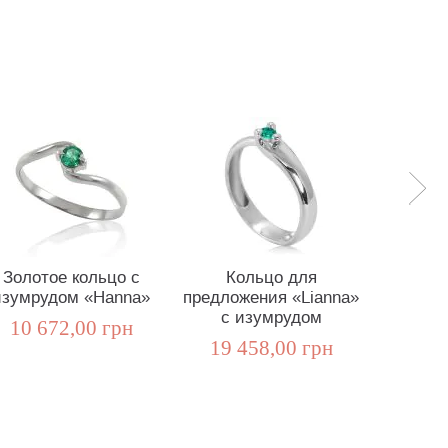
Золотое кольцо с
Кольцо для
Золот
изумрудом «Hanna»
предложения «Lianna»
танзан
с изумрудом
10 672,00 грн
17 5
19 458,00 грн