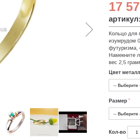
17 57
артикул
Кольцо для 
изумрудом 0
футуризма, 
Намекните л
вес 2,5 грам
Цвет метал
Размер
Кол-во