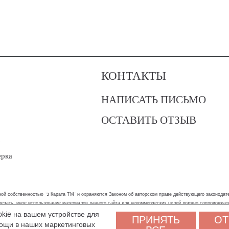
КОНТАКТЫ
НАПИСАТЬ ПИСЬМО
ОСТАВИТЬ ОТЗЫВ
?
ерка
ой собственностью "3 Карата ТМ" и охраняются Законом об авторском праве действующего законодател
 печать, иное использование материалов данного сайта для некоммерческих целей должно сопровожда
okie на вашем устройстве для
ПРИНЯТЬ
ОТ
бы вам было удобнее пользоваться сайтом. Оставаясь на сайте, вы соглашаетесь на обработку персон
мощи в наших маркетинговых