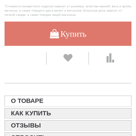
*Стоимость конкретного изделия зависит от размера, качества камней, веса и пробы
металла, а также текущего курса валют и металлов. Бонусная цена зависит от
личной скидки, а также текущих акций магазина.
Купить
О ТОВАРЕ
КАК КУПИТЬ
ОТЗЫВЫ