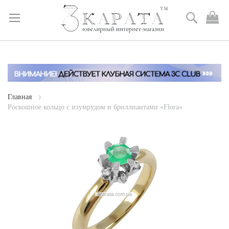
Поиск
М
к
Skip
to
Content
Главная
Роскошное кольцо с изумрудом и бриллиантами «Flora»