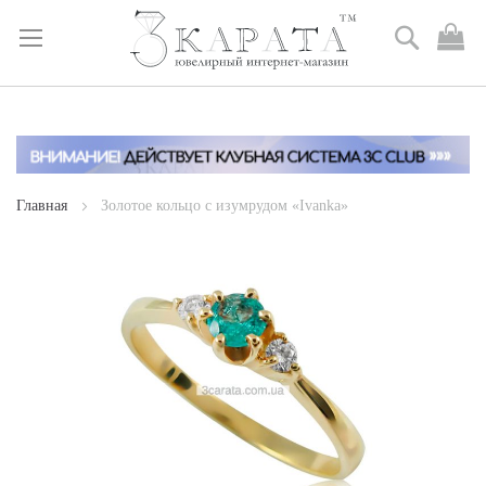
Поиск
М
к
Skip
to
Content
Главная
Золотое кольцо с изумрудом «Ivanka»