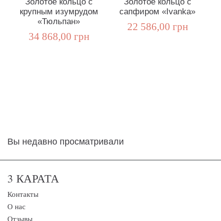
Золотое кольцо с
Золотое кольцо с
крупным изумрудом
сапфиром «Ivanka»
кв
«Тюльпан»
22 586,00 грн
34 868,00 грн
Вы недавно просматривали
3 КАРАТА
Контакты
О нас
Отзывы