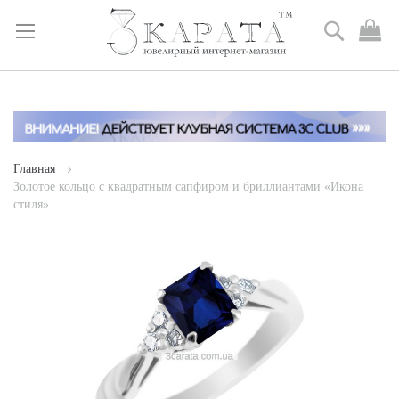
Поиск
М
к
Skip
to
Content
Главная
Золотое кольцо с квадратным сапфиром и бриллиантами «Икона
стиля»