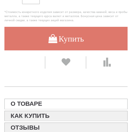
*Стоимость конкретного изделия зависит от размера, качества камней, веса и пробы
металла, а также текущего курса валют и металлов. Бонусная цена зависит от
личной скидки, а также текущих акций магазина.
Купить
О ТОВАРЕ
КАК КУПИТЬ
ОТЗЫВЫ