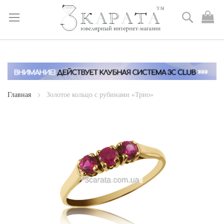
Поиск
М
к
Skip
to
Content
Главная
Золотое кольцо с рубинами «Трио»