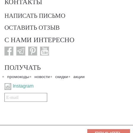
КОНТАКТЫ
НАПИСАТЬ ПИСЬМО
ОСТАВИТЬ ОТЗЫВ
С НАМИ ИНТЕРЕСНО
ПОЛУЧАТЬ
промокоды
новости
скидки
акции
Instagram
Подписаться
на
нашу
рассылку:
© 2007-2024. Все права защищены. Все материалы данного сайта являются интеллектуальной
собственностью "3 Карата ТМ" и охраняются Законом об авторском праве действующего