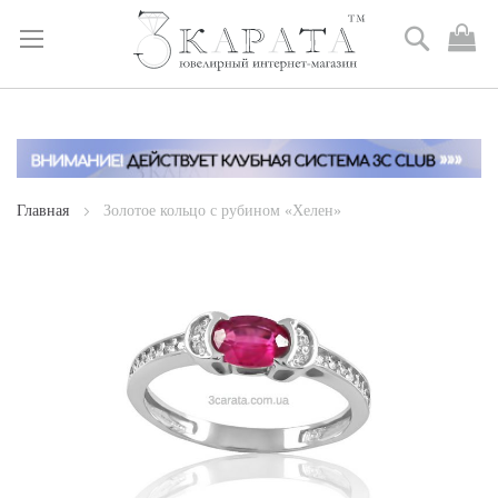
Поиск
М
к
Skip
to
Content
Главная
Золотое кольцо с рубином «Хелен»